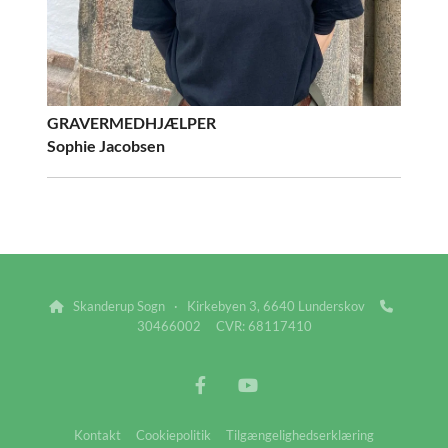
GRAVERMEDHJÆLPER
Sophie Jacobsen
Skanderup Sogn · Kirkebyen 3, 6640 Lunderskov


30466002 CVR: 68117410
Kontakt
Cookiepolitik
Tilgængelighedserklæring