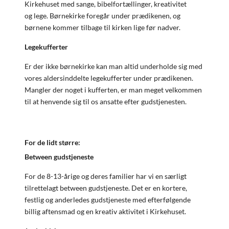
Kirkehuset med sange, bibelfortællinger, kreativitet
og lege. Børnekirke foregår under prædikenen, og
børnene kommer tilbage til kirken lige før nadver.
Legekufferter
Er der ikke børnekirke kan man altid underholde sig med
vores aldersinddelte legekufferter under prædikenen.
Mangler der noget i kufferten, er man meget velkommen
til at henvende sig til os ansatte efter gudstjenesten.
For de lidt større:
Between gudstjeneste
For de 8-13-årige og deres familier har vi en særligt
tilrettelagt between gudstjeneste. Det er en kortere,
festlig og anderledes gudstjeneste med efterfølgende
billig aftensmad og en kreativ aktivitet i Kirkehuset.