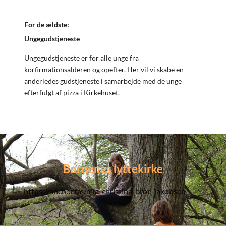
For de ældste:
Ungegudstjeneste
Ungegudstjeneste er for alle unge fra
korfirmationsalderen og opefter. Her vil vi skabe en
anderledes gudstjeneste i samarbejde med de unge
efterfulgt af pizza i Kirkehuset.
Børnenes lyttekirke
https://anchor.fm/mia-christina-broe-jakobsen