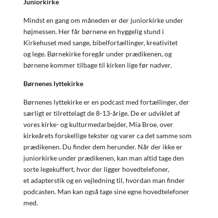
Juniorkirke
Mindst en gang om måneden er der juniorkirke under
højmessen. Her får børnene en hyggelig stund i
Kirkehuset med sange, bibelfortællinger,
kreativitet
og
lege. Børnekirke foregår under prædikenen, og
børnene kommer tilbage til kirken lige før nadver.
Børnenes lyttekirke
Børnenes lyttekirke er en podcast med fortællinger, der
særligt er tilrettelagt de 8-13-årige. De er udviklet af
vores kirke- og kulturmedarbejder, Mia Broe, over
kirkeårets forskellige tekster og varer ca det samme som
prædikenen. Du finder dem herunder. Når der ikke er
juniorkirke under prædikenen, kan man altid tage den
sorte legekuffert, hvor der ligger hovedtelefoner,
et adapterstik og en vejledning til, hvordan man finder
podcasten. Man kan også tage sine egne hovedtelefoner
med.