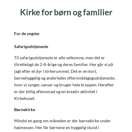
Kirke for børn og familier
For de yngste:
Safarigudstjeneste
Til safarigudstjeneste er alle velkomne, men det er
tilrettelagt de 2-8-årige og deres familier. Her går vi på
jagt efter et dyr i kirkerummet. Det er en kort,
børnehyggelig og anderledes eftermiddagsgudstjeneste,
hvor vi synger, sanser og bruger hele kroppen. Herefter
er der billig aftensmad og en kreativ aktivitet i
Kirkehuset.
Børnekirke
Mindst en gang om måneden er der børnekirke under
højmessen. Her får børnene en hyggelig stund i