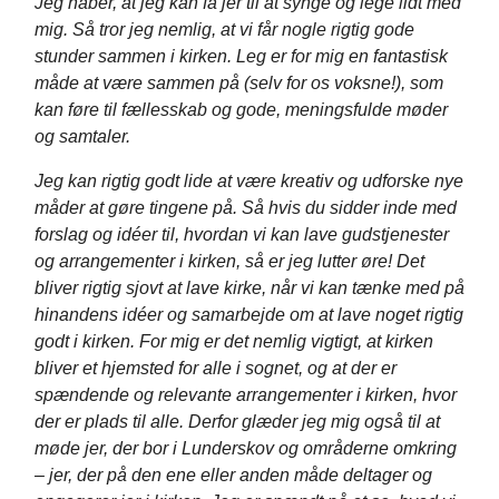
Jeg håber, at jeg kan få jer til at synge og lege lidt med
mig. Så tror jeg nemlig, at vi får nogle rigtig gode
stunder sammen i kirken. Leg er for mig en fantastisk
måde at være sammen på (selv for os voksne!), som
kan føre til fællesskab og gode, meningsfulde møder
og samtaler.
Jeg kan rigtig godt lide at være kreativ og udforske nye
måder at gøre tingene på. Så hvis du sidder inde med
forslag og idéer til, hvordan vi kan lave gudstjenester
og arrangementer i kirken, så er jeg lutter øre! Det
bliver rigtig sjovt at lave kirke, når vi kan tænke med på
hinandens idéer og samarbejde om at lave noget rigtig
godt i kirken. For mig er det nemlig vigtigt, at kirken
bliver et hjemsted for alle i sognet, og at der er
spændende og relevante arrangementer i kirken, hvor
der er plads til alle. Derfor glæder jeg mig også til at
møde jer, der bor i Lunderskov og områderne omkring
– jer, der på den ene eller anden måde deltager og