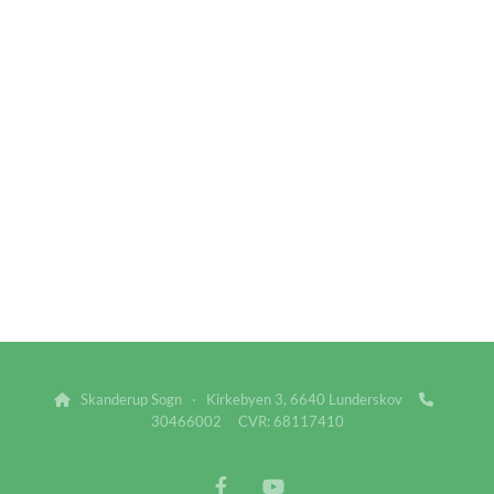
Skanderup Sogn · Kirkebyen 3, 6640 Lunderskov


30466002 CVR: 68117410